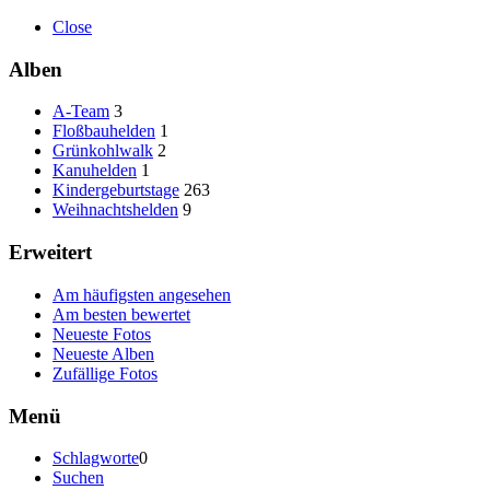
Close
Alben
A-Team
3
Floßbauhelden
1
Grünkohlwalk
2
Kanuhelden
1
Kindergeburtstage
263
Weihnachtshelden
9
Erweitert
Am häufigsten angesehen
Am besten bewertet
Neueste Fotos
Neueste Alben
Zufällige Fotos
Menü
Schlagworte
0
Suchen