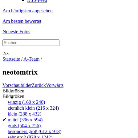
RSS-Feed
Am häufigsten angesehen
Am besten bewertet
Neueste Fotos
2/3
Startseite
/
A-Team
/
neotomtrix
Vorschaubilder
Zurück
Vorwärts
Bildgrößen
Bildgrößen
winzig
(160 x 240)
ziemlich klein
(216 x 324)
klein
(288 x 432)
✔
mittel
(396 x 594)
groß
(504 x 756)
besonders groß
(612 x 918)
sehr groß
(828 x 1242)