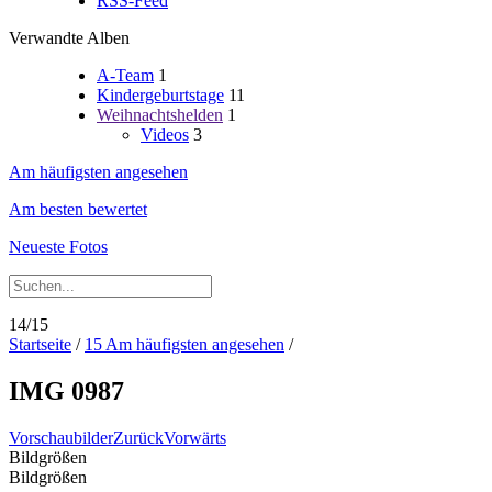
RSS-Feed
Verwandte Alben
A-Team
1
Kindergeburtstage
11
Weihnachtshelden
1
Videos
3
Am häufigsten angesehen
Am besten bewertet
Neueste Fotos
14/15
Startseite
/
15 Am häufigsten angesehen
/
IMG 0987
Vorschaubilder
Zurück
Vorwärts
Bildgrößen
Bildgrößen