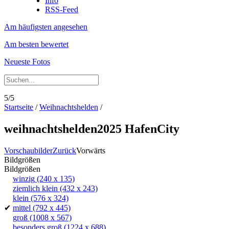
Info
RSS-Feed
Am häufigsten angesehen
Am besten bewertet
Neueste Fotos
5/5
Startseite
/
Weihnachtshelden
/
weihnachtshelden2025 HafenCity
Vorschaubilder
Zurück
Vorwärts
Bildgrößen
Bildgrößen
winzig
(240 x 135)
ziemlich klein
(432 x 243)
klein
(576 x 324)
✔
mittel
(792 x 445)
groß
(1008 x 567)
besonders groß
(1224 x 688)